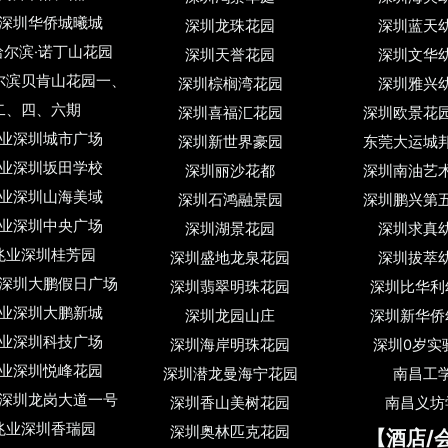
深圳华侨城曦城
深圳龙珠花园
深圳蓝天
哈尔滨·诺丁山花园
深圳天誉花园
深圳文华
贝肯山花园一、
深圳棕榈湾花园
深圳雅兴
、四、六期
深圳喜福汇花园
深圳欧景花
业深圳城市广场
深圳新世界豪园
东莞大运城
业深圳坂田学校
深圳丽沙花都
深圳南油艺
业深圳山海美域
深圳石鸿融景园
深圳鹏兴第
业深圳中央广场
深圳湖景花园
深圳求真
兆业深圳桂芳园
深圳盛地龙泉花园
深圳拔萃
深圳大鹏假日广场
深圳翡翠明珠花园
深圳比华利
业深圳大鹏新城
深圳龙园山庄
深圳新华侨
业深圳科技广场
深圳海岸明珠花园
深圳0岁实
业深圳悦峰花园
深圳潜龙曼海宁花园
南昌工
深圳龙岗大道一号
深圳香山美树花园
南昌义坊
兆业深圳香瑞园
深圳奥林匹克花园
【酒店/