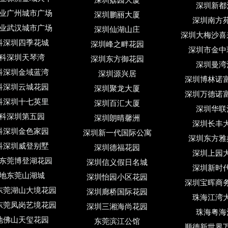
深圳荔园大厦
深圳新都
业广州城市广场
深圳鹏丽大厦
深圳南方
业武汉城市广场
深圳仙湖山庄
深圳大梅沙喜
科深圳四季花城
深圳峰之畔花园
深圳市金中
科深圳天琴湾
深圳东方御花园
深圳曼湾
科深圳金域蓝湾
深圳源兴居
深圳博林诺
科深圳云城花园
深圳聚龙大厦
深圳万德诺
科深圳十七英里
深圳百汇大厦
深圳华联
科深圳第五园
深圳朗晴馨洲
深圳长丰
科深圳金色家园
深圳新一代国际公寓
深圳东方雅
科深圳威登别墅
深圳德福花园
深圳上园
东莞博登湖花园
深圳信义假日名城
深圳新时
地东莞山湖城
深圳怡园小区花园
深圳宝晖商
东莞湖山大境花园
深圳廊桥国际花园
珠海江湾
东莞凤岗艺境花园
深圳三湘海尚花园
珠海粤海
地佛山天玺花园
东莞滨江公馆
顺德新世界