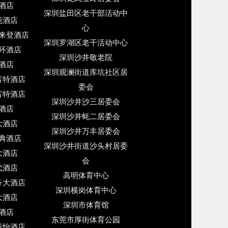
酒店
深圳盐田区老干部活动中
苑酒店
心
来登酒店
深圳罗湖区老干活动中心
环酒店
深圳沙井敬老院
酒店
深圳观澜街道库坑社区居
富特酒店
委会
富特酒店
深圳沙井沙三居委会
酒店
深圳沙井蚝二居委会
大酒店
深圳沙井万丰居委会
典酒店
深圳沙井街道沙头村居委
大酒店
会
代酒店
高明体育中心
务大酒店
深圳横岗体育中心
大酒店
深圳市体育馆
酒店
东莞市厚街体育公园
万怡酒店