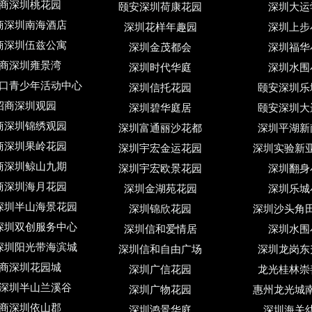
商深圳桃花园
颐安深圳荷康花园
深圳大运
商深圳南海酒店
深圳花样年趣园
深圳上步
商深圳伍兹公寓
深圳金茂都会
深圳福华
商深圳雍景湾
深圳时代华庭
深圳水围
口青少年活动中心
深圳信托花园
颐安深圳乐
招商深圳观园
深圳碧华庭居
颐安深圳大
商深圳锦绣观园
深圳富通丽沙花都
深圳平湖新
商深圳果岭花园
深圳宇宏金运花园
深圳实验新
商深圳鲸山九期
深圳宇宏欧景花园
深圳翻身
商深圳海月花园
深圳金湖苑花园
深圳乐城
深圳半山海景花园
深圳锦欣花园
深圳沙头角
深圳双创服务中心
深圳信和爱情居
深圳水围
深圳阳光带海滨城
深圳信和自由广场
深圳龙岗东
商深圳花园城
深圳广信花园
龙光桂林崇
深圳半山兰溪谷
深圳广物花园
惠州龙光城
商深圳依山郡
深圳鸿景华庭
深圳海关