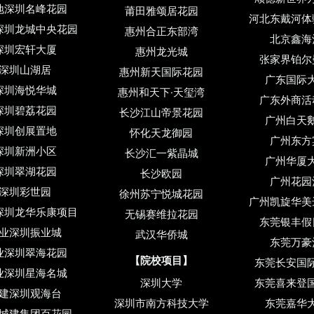
地深圳名峰花园
莆田雅颂居花园
河北东戴河体
深圳龙城中央花园
惠州合正东部湾
北京鑫海
深圳宏轩大厦
惠州龙光城
张家界铂尔
深圳山湖居
惠州新天国际花园
广东国际
深圳海悦华城
惠州和天下·天玺湾
广东外商活
深圳碧荔花园
长沙江山帝景花园
广州白天
深圳创展置地
怀化天龙御园
广州东方
深圳新洲小区
长沙汇一紫晶城
广州华厦
深圳翠湖花园
长沙欧园
广州花园
深圳彩世园
徐州苏宁悦城花园
广州凯旋华美
深圳龙华乐康项目
无锡赛维拉花园
东莞银丰假
业深圳振业城
武汉华侨城
东莞万豪
业深圳翠海花园
【院校项目】
东莞长安国
业深圳星海名城
深圳大学
东莞喜来登
建深圳观海台
深圳市南方科技大学
东莞嘉华