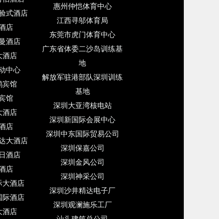
惠州仲恺体育中心
验式酒店
江西寻邬体育局
酒店
东莞市虎门体育中心
曼酒店
广东省体委二沙岛训练基
大酒店
地
动中心
解放军驻港部队深圳训练
鹅宾馆
基地
宾馆
深圳大亚湾核电站
大酒店
深圳新国际会展中心
酒店
深圳中东国际贸易公司
达大酒店
深圳保嘉公司
日酒店
深圳金风公司
酒店
深圳神采公司
际大酒店
深圳沙井精达电子厂
国际酒店
深圳观澜施乐工厂
大酒店