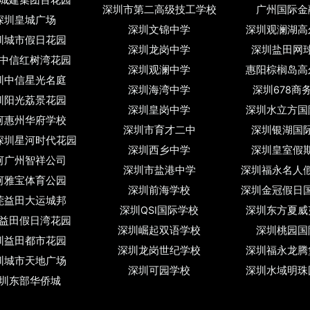
城建集团百花园
深圳市第二高级技工学校
广州国际金
深圳皇城广场
深圳文锦中学
深圳观澜湖高
圳城市假日花园
深圳龙岗中学
深圳盐田网
中信红树湾花园
深圳观澜中学
惠阳棕榈岛高
圳中信星光名庭
深圳海湾中学
深圳678商
圳阳光荔景花园
深圳皇岗中学
深圳水立方国
河惠州华府学校
深圳市育才二中
深圳银湖国
深圳星河时代花园
深圳西乡中学
深圳皇室假
河广州智祥公司
深圳市盐港中学
深圳福永名人
河雅宝体育公园
深圳前海学校
深圳金冠假日
莞益田大运城邦
深圳QSI国际学校
深圳东方夏威
益田假日湾花园
深圳崛起双语学校
深圳桃园国
圳益田都市花园
深圳龙岗世纪学校
深圳福永龙腾
圳城市天地广场
深圳可园学校
深圳水域明珠
圳东部华侨城