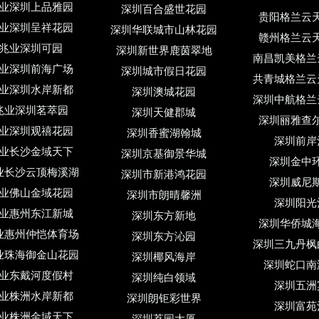
业深圳上品雅园
深圳百合盛世花园
贵阳格兰云
业深圳呈祥花园
深圳华联城市山林花园
赣州格兰云
兆业深圳可园
深圳新世界鹿茵翠地
南昌凯美格兰
业深圳前海广场
深圳城市假日花园
共青城格兰云
业深圳水岸新都
深圳澳城花园
深圳中航格兰
兆业深圳茗萃园
深圳天健郡城
深圳丽雅查
业深圳观禧花园
深圳香蜜湖翰城
深圳前岸
业长沙金域天下
深圳京基御景华城
深圳金中
业长沙云顶梅溪湖
深圳市新港鸿花园
深圳威尼
业佛山金域花园
深圳市朗晴馨洲
深圳阳光
业惠州东江新城
深圳东方新地
深圳华侨城
业惠州仲恺体育场
深圳东方沁园
深圳三九丹枫
业珠海御金山花园
深圳椰风海岸
深圳蛇口南
业东戴河度假村
深圳纯白领域
深圳五洲
业株洲水岸新都
深圳朗钜彩世界
深圳富苑
业株洲金域天下